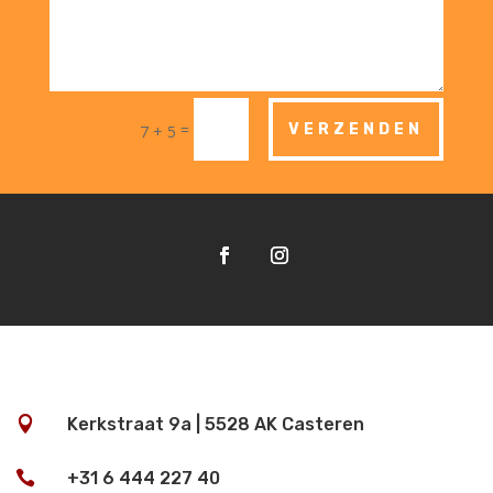
=
VERZENDEN
7 + 5

Kerkstraat 9a | 5528 AK Casteren

+31 6 444 227 40